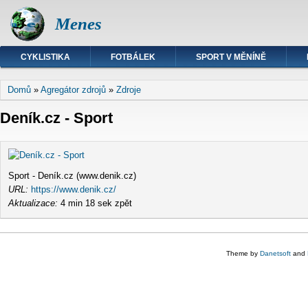
Menes
CYKLISTIKA
FOTBÁLEK
SPORT V MĚNÍNĚ
Jste zde
Domů
»
Agregátor zdrojů
»
Zdroje
Deník.cz - Sport
Sport - Deník.cz (www.denik.cz)
URL:
https://www.denik.cz/
Aktualizace:
4 min 18 sek zpět
Theme by
Danetsoft
and