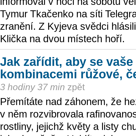
informoval v noci na sobotu vel
Tymur Tkačenko na síti Telegram.
zranění. Z Kyjeva svědci hlásili
Klička na dvou místech hoří.
Jak zařídit, aby se vaš
kombinacemi růžové, č
3 hodiny 37 min
zpět
Přemítáte nad záhonem, že hezk
v něm rozvibrovala rafinovanos
rostliny, jejichž květy a listy 