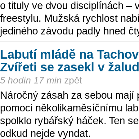
o tituly ve dvou disciplínách 
freestylu. Mužská rychlost nab
jediného závodu padly hned čty
Labutí mládě na Tachov
Zvířeti se zasekl v žalu
5 hodin 17 min
zpět
Náročný zásah za sebou mají pl
pomoci několikaměsíčnímu labu
spolklo rybářský háček. Ten se
odkud nejde vyndat.