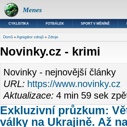
Menes
CYKLISTIKA
FOTBÁLEK
SPORT V MĚNÍNĚ
Jste zde
Domů
»
Agregátor zdrojů
»
Zdroje
Novinky.cz - krimi
Novinky - nejnovější články
URL:
https://www.novinky.cz
Aktualizace:
4 min 59 sek zpě
Exkluzivní průzkum: Vě
války na Ukrajině. Až n