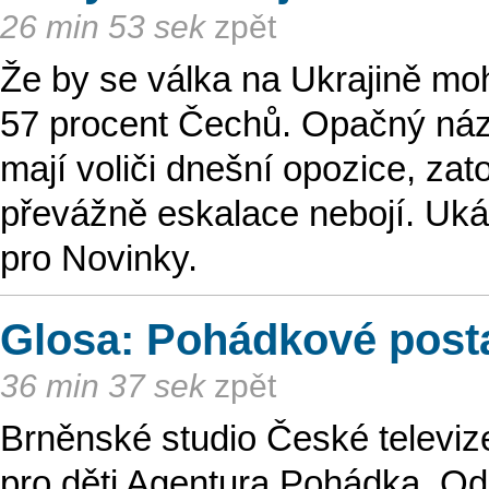
26 min 53 sek
zpět
Že by se válka na Ukrajině mohl
57 procent Čechů. Opačný názo
mají voliči dnešní opozice, zat
převážně eskalace nebojí. Uká
pro Novinky.
Glosa: Pohádkové posta
36 min 37 sek
zpět
Brněnské studio České televize 
pro děti Agentura Pohádka. O