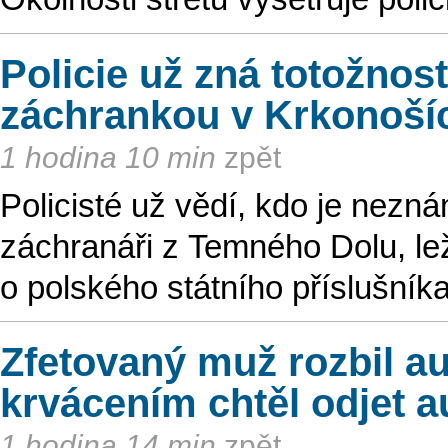
Policie už zná totožnost
záchrankou v Krkonoší
1 hodina 10 min
zpět
Policisté už vědí, kdo je nezná
záchranáři z Temného Dolu, lež
o polského státního příslušník
Zfetovaný muž rozbil au
krvácením chtěl odjet a
1 hodina 14 min
zpět