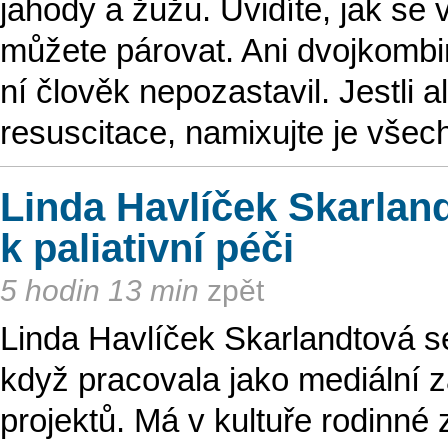
jahody a žužu. Uvidíte, jak se 
můžete párovat. Ani dvojkombin
ní člověk nepozastavil. Jestli 
resuscitace, namixujte je všec
Linda Havlíček Skarlan
k paliativní péči
5 hodin 13 min
zpět
Linda Havlíček Skarlandtová s
když pracovala jako mediální z
projektů. Má v kultuře rodinné