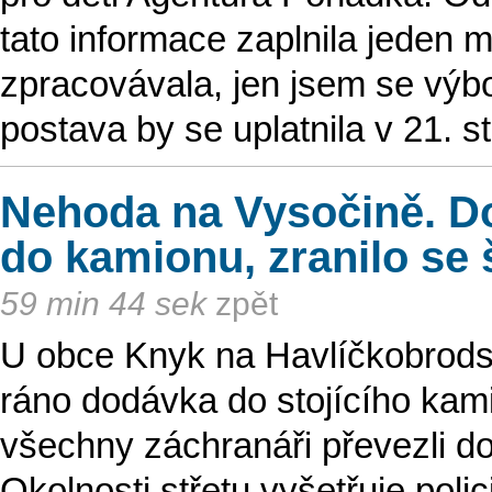
tato informace zaplnila jeden m
zpracovávala, jen jsem se výb
postava by se uplatnila v 21. s
Nehoda na Vysočině. D
do kamionu, zranilo se š
59 min 44 sek
zpět
U obce Knyk na Havlíčkobrodsk
ráno dodávka do stojícího kamio
všechny záchranáři převezli d
Okolnosti střetu vyšetřuje polic