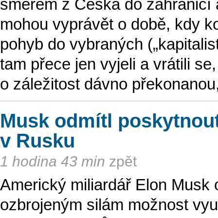
směrem z Česka do zahraničí a
mohou vyprávět o době, kdy k
pohyb do vybraných („kapitalis
tam přece jen vyjeli a vrátili s
o záležitost dávno překonanou, 
Musk odmítl poskytnout 
v Rusku
1 hodina 43 min
zpět
Americký miliardář Elon Musk 
ozbrojeným silám možnost využ