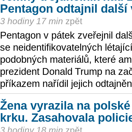
Pentagon odtajnil dalš
3 hodiny 17 min
zpět
Pentagon v pátek zveřejnil dal
se neidentifikovatelných létaj
podobných materiálů, které ame
prezident Donald Trump na zač
příkazem nařídil jejich odtajněn
Žena vyrazila na polské
krku. Zasahovala polici
3 hodiny 18 min
zpět