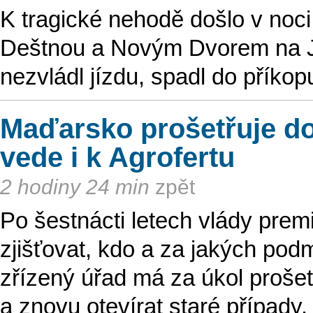
K tragické nehodě došlo v noci 
Deštnou a Novým Dvorem na Jin
nezvládl jízdu, spadl do příko
Maďarsko prošetřuje do
vede i k Agrofertu
2 hodiny 24 min
zpět
Po šestnácti letech vlády pre
zjišťovat, kdo a za jakých pod
zřízený úřad má za úkol prošet
a znovu otevírat staré případy