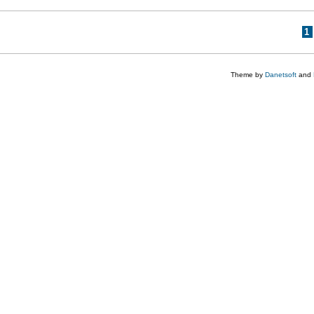
1
Stránky
Theme by
Danetsoft
and