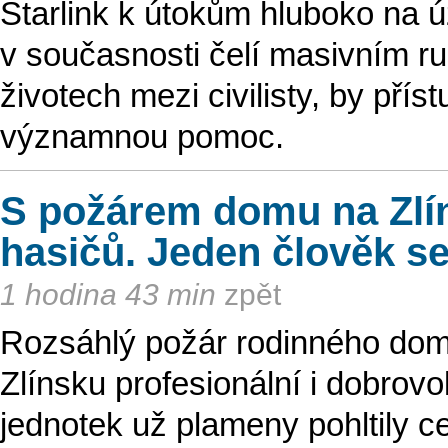
Starlink k útokům hluboko na 
v současnosti čelí masivním r
životech mezi civilisty, by pří
významnou pomoc.
S požárem domu na Zlín
hasičů. Jeden člověk se
1 hodina 43 min
zpět
Rozsáhlý požár rodinného domu
Zlínsku profesionální i dobrovo
jednotek už plameny pohltily c