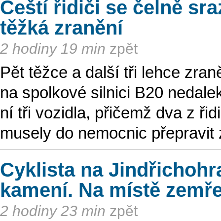
Čeští řidiči se čelně sra
těžká zranění
2 hodiny 19 min
zpět
Pět těžce a další tři lehce zr
na spolkové silnici B20 nedale
ní tři vozidla, přičemž dva z ř
musely do nemocnic přepravit 
Cyklista na Jindřichoh
kamení. Na místě zemře
2 hodiny 23 min
zpět